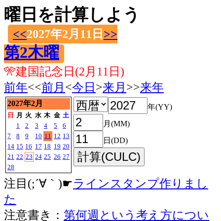
曜日を計算しよう
<<
2027年2月11日
>>
第2木曜
🎌建国記念日(2月11日)
前年
<<
前月
<
今日
>
来月
>>
来年
2027年2月
年(YY)
日
月
火
水
木
金
土
月(MM)
1
2
3
4
5
6
7
8
9
10
11
12
13
日(DD)
14
15
16
17
18
19
20
21
22
23
24
25
26
27
28
注目(;´∀｀)☛
ラインスタンプ作りまし
た
注意書き：
第何週という考え方につい