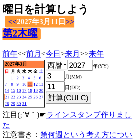
曜日を計算しよう
<<
2027年3月11日
>>
第2木曜
前年
<<
前月
<
今日
>
来月
>>
来年
2027年3月
年(YY)
日
月
火
水
木
金
土
月(MM)
1
2
3
4
5
6
7
8
9
10
11
12
13
日(DD)
14
15
16
17
18
19
20
21
22
23
24
25
26
27
28
29
30
31
注目(;´∀｀)☛
ラインスタンプ作りまし
た
注意書き：
第何週という考え方につい