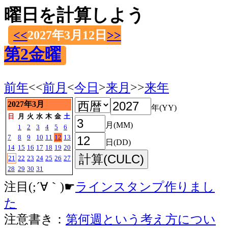
曜日を計算しよう
<<
2027年3月12日
>>
第2金曜
前年
<<
前月
<
今日
>
来月
>>
来年
2027年3月
年(YY)
日
月
火
水
木
金
土
月(MM)
1
2
3
4
5
6
7
8
9
10
11
12
13
日(DD)
14
15
16
17
18
19
20
21
22
23
24
25
26
27
28
29
30
31
注目(;´∀｀)☛
ラインスタンプ作りまし
た
注意書き：
第何週という考え方につい