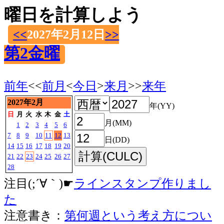
曜日を計算しよう
<<
2027年2月12日
>>
第2金曜
前年
<<
前月
<
今日
>
来月
>>
来年
2027年2月
年(YY)
日
月
火
水
木
金
土
月(MM)
1
2
3
4
5
6
7
8
9
10
11
12
13
日(DD)
14
15
16
17
18
19
20
21
22
23
24
25
26
27
28
注目(;´∀｀)☛
ラインスタンプ作りまし
た
注意書き：
第何週という考え方につい