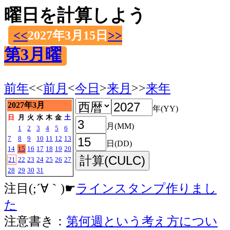
曜日を計算しよう
<<
2027年3月15日
>>
第3月曜
前年
<<
前月
<
今日
>
来月
>>
来年
2027年3月
年(YY)
日
月
火
水
木
金
土
月(MM)
1
2
3
4
5
6
7
8
9
10
11
12
13
日(DD)
14
15
16
17
18
19
20
21
22
23
24
25
26
27
28
29
30
31
注目(;´∀｀)☛
ラインスタンプ作りまし
た
注意書き：
第何週という考え方につい