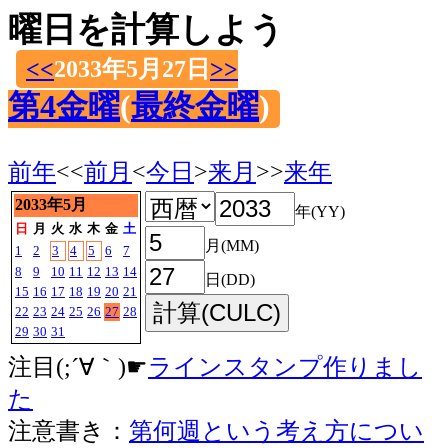
曜日を計算しよう
<<
2033年5月27日
>>
第4金曜
(
最終金曜
)
前年
<<
前月
<
今日
>
来月
>>
来年
2033年5月
年(YY)
日
月
火
水
木
金
土
月(MM)
1
2
3
4
5
6
7
8
9
10
11
12
13
14
日(DD)
15
16
17
18
19
20
21
22
23
24
25
26
27
28
29
30
31
注目(;´∀｀)☛
ラインスタンプ作りまし
た
注意書き：
第何週という考え方につい