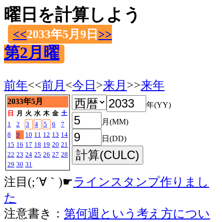
曜日を計算しよう
<<
2033年5月9日
>>
第2月曜
前年
<<
前月
<
今日
>
来月
>>
来年
2033年5月
年(YY)
日
月
火
水
木
金
土
月(MM)
1
2
3
4
5
6
7
8
9
10
11
12
13
14
日(DD)
15
16
17
18
19
20
21
22
23
24
25
26
27
28
29
30
31
注目(;´∀｀)☛
ラインスタンプ作りまし
た
注意書き：
第何週という考え方につい