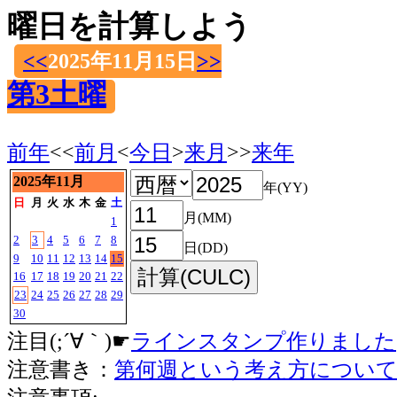
曜日を計算しよう
<<
2025年11月15日
>>
第3土曜
前年
<<
前月
<
今日
>
来月
>>
来年
2025年11月
年(YY)
日
月
火
水
木
金
土
月(MM)
1
2
3
4
5
6
7
8
日(DD)
9
10
11
12
13
14
15
16
17
18
19
20
21
22
23
24
25
26
27
28
29
30
注目(;´∀｀)☛
ラインスタンプ作りました
注意書き：
第何週という考え方につい