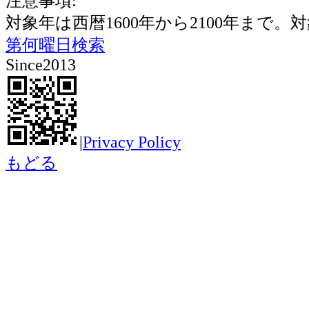
注意事項:
対象年は西暦1600年から2100年ま
第何曜日検索
Since2013
|
Privacy Policy
もどる