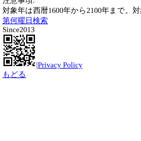
注意事項:
対象年は西暦1600年から2100年ま
第何曜日検索
Since2013
|
Privacy Policy
もどる