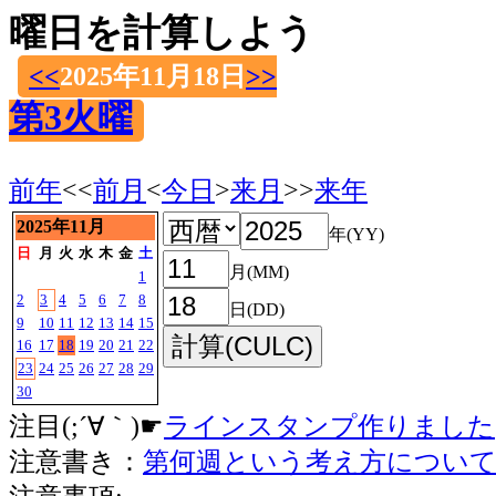
曜日を計算しよう
<<
2025年11月18日
>>
第3火曜
前年
<<
前月
<
今日
>
来月
>>
来年
2025年11月
年(YY)
日
月
火
水
木
金
土
月(MM)
1
2
3
4
5
6
7
8
日(DD)
9
10
11
12
13
14
15
16
17
18
19
20
21
22
23
24
25
26
27
28
29
30
注目(;´∀｀)☛
ラインスタンプ作りました
注意書き：
第何週という考え方につい