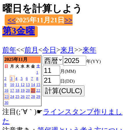
曜日を計算しよう
<<
2025年11月21日
>>
第3金曜
前年
<<
前月
<
今日
>
来月
>>
来年
2025年11月
年(YY)
日
月
火
水
木
金
土
月(MM)
1
2
3
4
5
6
7
8
日(DD)
9
10
11
12
13
14
15
16
17
18
19
20
21
22
23
24
25
26
27
28
29
30
注目(;´∀｀)☛
ラインスタンプ作りまし
た