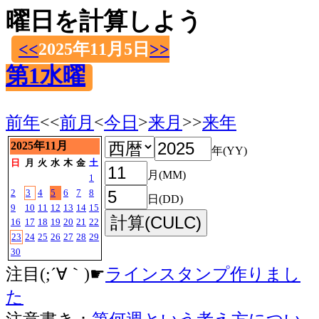
曜日を計算しよう
<<
2025年11月5日
>>
第1水曜
前年
<<
前月
<
今日
>
来月
>>
来年
2025年11月
年(YY)
日
月
火
水
木
金
土
月(MM)
1
2
3
4
5
6
7
8
日(DD)
9
10
11
12
13
14
15
16
17
18
19
20
21
22
23
24
25
26
27
28
29
30
注目(;´∀｀)☛
ラインスタンプ作りまし
た