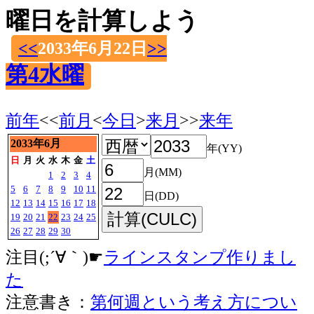
曜日を計算しよう
<<
2033年6月22日
>>
第4水曜
前年
<<
前月
<
今日
>
来月
>>
来年
2033年6月
年(YY)
日
月
火
水
木
金
土
月(MM)
1
2
3
4
5
6
7
8
9
10
11
日(DD)
12
13
14
15
16
17
18
19
20
21
22
23
24
25
26
27
28
29
30
注目(;´∀｀)☛
ラインスタンプ作りまし
た
注意書き：
第何週という考え方につい