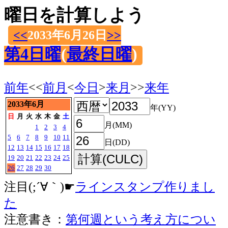
曜日を計算しよう
<<
2033年6月26日
>>
第4日曜
(
最終日曜
)
前年
<<
前月
<
今日
>
来月
>>
来年
2033年6月
年(YY)
日
月
火
水
木
金
土
月(MM)
1
2
3
4
5
6
7
8
9
10
11
日(DD)
12
13
14
15
16
17
18
19
20
21
22
23
24
25
26
27
28
29
30
注目(;´∀｀)☛
ラインスタンプ作りまし
た
注意書き：
第何週という考え方につい