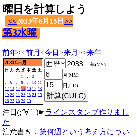
曜日を計算しよう
<<
2033年6月15日
>>
第3水曜
前年
<<
前月
<
今日
>
来月
>>
来年
2033年6月
年(YY)
日
月
火
水
木
金
土
月(MM)
1
2
3
4
5
6
7
8
9
10
11
日(DD)
12
13
14
15
16
17
18
19
20
21
22
23
24
25
26
27
28
29
30
注目(;´∀｀)☛
ラインスタンプ作りまし
た
注意書き：
第何週という考え方につい