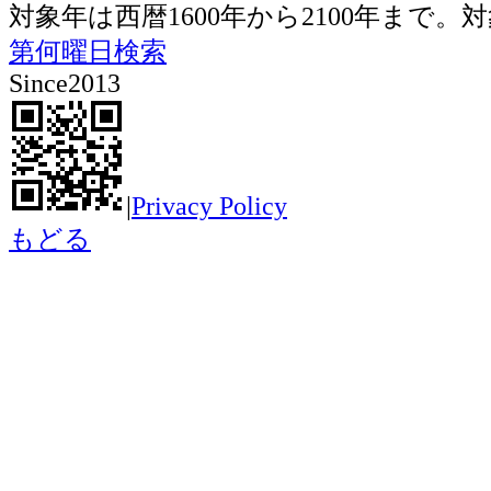
対象年は西暦1600年から2100年ま
第何曜日検索
Since2013
|
Privacy Policy
もどる