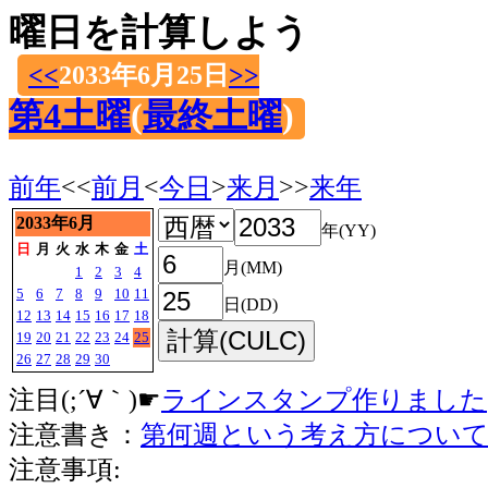
曜日を計算しよう
<<
2033年6月25日
>>
第4土曜
(
最終土曜
)
前年
<<
前月
<
今日
>
来月
>>
来年
2033年6月
年(YY)
日
月
火
水
木
金
土
月(MM)
1
2
3
4
5
6
7
8
9
10
11
日(DD)
12
13
14
15
16
17
18
19
20
21
22
23
24
25
26
27
28
29
30
注目(;´∀｀)☛
ラインスタンプ作りました
注意書き：
第何週という考え方につい
注意事項: