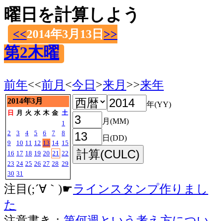
曜日を計算しよう
<<
2014年3月13日
>>
第2木曜
前年
<<
前月
<
今日
>
来月
>>
来年
2014年3月
年(YY)
日
月
火
水
木
金
土
月(MM)
1
2
3
4
5
6
7
8
日(DD)
9
10
11
12
13
14
15
16
17
18
19
20
21
22
23
24
25
26
27
28
29
30
31
注目(;´∀｀)☛
ラインスタンプ作りまし
た
注意書き：
第何週という考え方につい