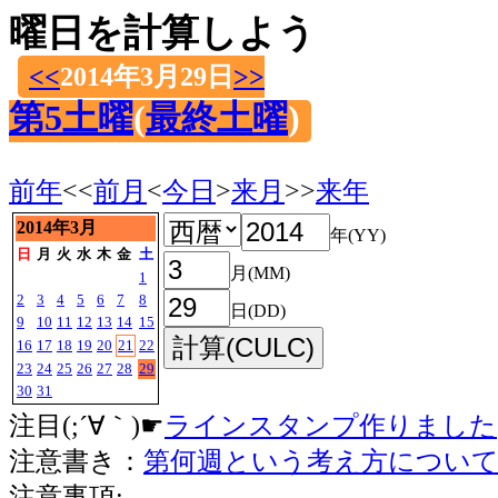
曜日を計算しよう
<<
2014年3月29日
>>
第5土曜
(
最終土曜
)
前年
<<
前月
<
今日
>
来月
>>
来年
2014年3月
年(YY)
日
月
火
水
木
金
土
月(MM)
1
2
3
4
5
6
7
8
日(DD)
9
10
11
12
13
14
15
16
17
18
19
20
21
22
23
24
25
26
27
28
29
30
31
注目(;´∀｀)☛
ラインスタンプ作りました
注意書き：
第何週という考え方につい
注意事項: