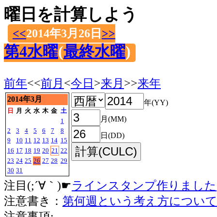
曜日を計算しよう
<<
2014年3月26日
>>
第4水曜
(
最終水曜
)
前年
<<
前月
<
今日
>
来月
>>
来年
2014年3月
年(YY)
日
月
火
水
木
金
土
月(MM)
1
2
3
4
5
6
7
8
日(DD)
9
10
11
12
13
14
15
16
17
18
19
20
21
22
23
24
25
26
27
28
29
30
31
注目(;´∀｀)☛
ラインスタンプ作りました
注意書き：
第何週という考え方につい
注意事項: