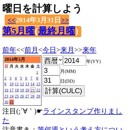
曜日を計算しよう
<<
2014年3月31日
>>
第5月曜
(
最終月曜
)
前年
<<
前月
<
今日
>
来月
>>
来年
2014年3月
年(YY)
日
月
火
水
木
金
土
月(MM)
1
2
3
4
5
6
7
8
日(DD)
9
10
11
12
13
14
15
16
17
18
19
20
21
22
23
24
25
26
27
28
29
30
31
注目(;´∀｀)☛
ラインスタンプ作りまし
た
注意書き：
第何週という考え方につい