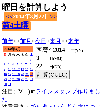
曜日を計算しよう
<<
2014年3月22日
>>
第4土曜
前年
<<
前月
<
今日
>
来月
>>
来年
2014年3月
年(YY)
日
月
火
水
木
金
土
月(MM)
1
2
3
4
5
6
7
8
日(DD)
9
10
11
12
13
14
15
16
17
18
19
20
21
22
23
24
25
26
27
28
29
30
31
注目(;´∀｀)☛
ラインスタンプ作りまし
た
注意書き：
第何週という考え方につい