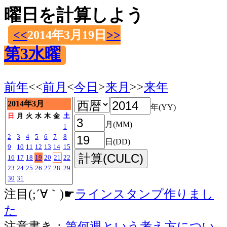
曜日を計算しよう
<<
2014年3月19日
>>
第3水曜
前年
<<
前月
<
今日
>
来月
>>
来年
2014年3月
年(YY)
日
月
火
水
木
金
土
月(MM)
1
2
3
4
5
6
7
8
日(DD)
9
10
11
12
13
14
15
16
17
18
19
20
21
22
23
24
25
26
27
28
29
30
31
注目(;´∀｀)☛
ラインスタンプ作りまし
た
注意書き：
第何週という考え方につい