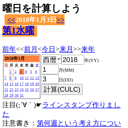
曜日を計算しよう
<<
2018年1月3日
>>
第1水曜
前年
<<
前月
<
今日
>
来月
>>
来年
2018年1月
年(YY)
日
月
火
水
木
金
土
月(MM)
1
2
3
4
5
6
7
8
9
10
11
12
13
日(DD)
14
15
16
17
18
19
20
21
22
23
24
25
26
27
28
29
30
31
注目(;´∀｀)☛
ラインスタンプ作りまし
た
注意書き：
第何週という考え方につい