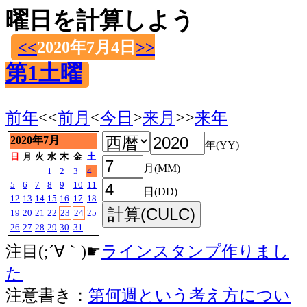
曜日を計算しよう
<<
2020年7月4日
>>
第1土曜
前年
<<
前月
<
今日
>
来月
>>
来年
2020年7月
年(YY)
日
月
火
水
木
金
土
月(MM)
1
2
3
4
5
6
7
8
9
10
11
日(DD)
12
13
14
15
16
17
18
19
20
21
22
23
24
25
26
27
28
29
30
31
注目(;´∀｀)☛
ラインスタンプ作りまし
た
注意書き：
第何週という考え方につい