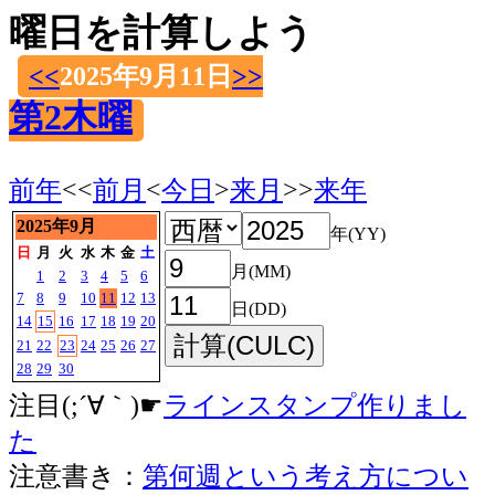
曜日を計算しよう
<<
2025年9月11日
>>
第2木曜
前年
<<
前月
<
今日
>
来月
>>
来年
2025年9月
年(YY)
日
月
火
水
木
金
土
月(MM)
1
2
3
4
5
6
7
8
9
10
11
12
13
日(DD)
14
15
16
17
18
19
20
21
22
23
24
25
26
27
28
29
30
注目(;´∀｀)☛
ラインスタンプ作りまし
た
注意書き：
第何週という考え方につい