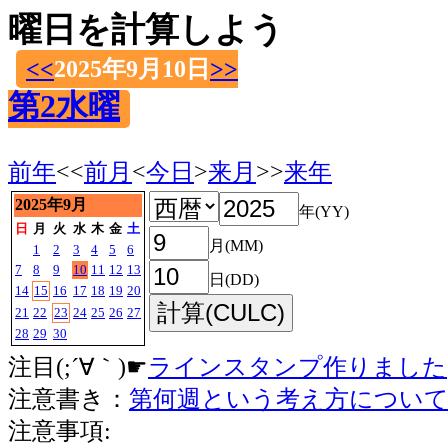
曜日を計算しよう
<<
2025年9月10日
>>
第2水曜
前年
<<
前月
<
今日
>
来月
>>
来年
2025年9月
年(YY)
日
月
火
水
木
金
土
月(MM)
1
2
3
4
5
6
7
8
9
10
11
12
13
日(DD)
14
15
16
17
18
19
20
21
22
23
24
25
26
27
28
29
30
注目(;´∀｀)☛
ラインスタンプ作りました
注意書き：
第何週という考え方につい
注意事項: