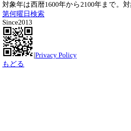
対象年は西暦1600年から2100年ま
第何曜日検索
Since2013
|
Privacy Policy
もどる