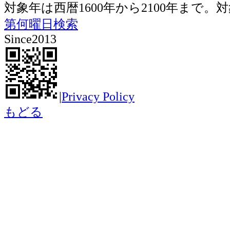
対象年は西暦1600年から2100年ま
第何曜日検索
Since2013
|
Privacy Policy
もどる