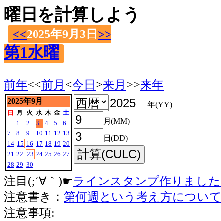
曜日を計算しよう
<<
2025年9月3日
>>
第1水曜
前年
<<
前月
<
今日
>
来月
>>
来年
2025年9月
年(YY)
日
月
火
水
木
金
土
月(MM)
1
2
3
4
5
6
7
8
9
10
11
12
13
日(DD)
14
15
16
17
18
19
20
21
22
23
24
25
26
27
28
29
30
注目(;´∀｀)☛
ラインスタンプ作りました
注意書き：
第何週という考え方につい
注意事項: