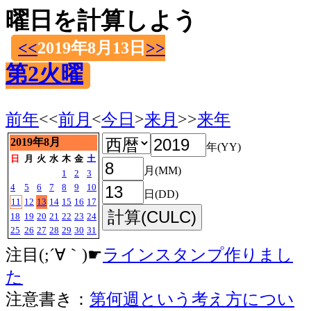
曜日を計算しよう
<<
2019年8月13日
>>
第2火曜
前年
<<
前月
<
今日
>
来月
>>
来年
2019年8月
年(YY)
日
月
火
水
木
金
土
月(MM)
1
2
3
4
5
6
7
8
9
10
日(DD)
11
12
13
14
15
16
17
18
19
20
21
22
23
24
25
26
27
28
29
30
31
注目(;´∀｀)☛
ラインスタンプ作りまし
た
注意書き：
第何週という考え方につい