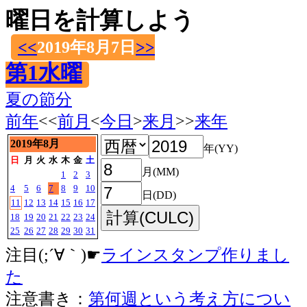
曜日を計算しよう
<<
2019年8月7日
>>
第1水曜
夏の節分
前年
<<
前月
<
今日
>
来月
>>
来年
2019年8月
年(YY)
日
月
火
水
木
金
土
月(MM)
1
2
3
4
5
6
7
8
9
10
日(DD)
11
12
13
14
15
16
17
18
19
20
21
22
23
24
25
26
27
28
29
30
31
注目(;´∀｀)☛
ラインスタンプ作りまし
た
注意書き：
第何週という考え方につい