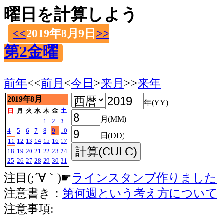
曜日を計算しよう
<<
2019年8月9日
>>
第2金曜
前年
<<
前月
<
今日
>
来月
>>
来年
2019年8月
年(YY)
日
月
火
水
木
金
土
月(MM)
1
2
3
4
5
6
7
8
9
10
日(DD)
11
12
13
14
15
16
17
18
19
20
21
22
23
24
25
26
27
28
29
30
31
注目(;´∀｀)☛
ラインスタンプ作りました
注意書き：
第何週という考え方につい
注意事項: