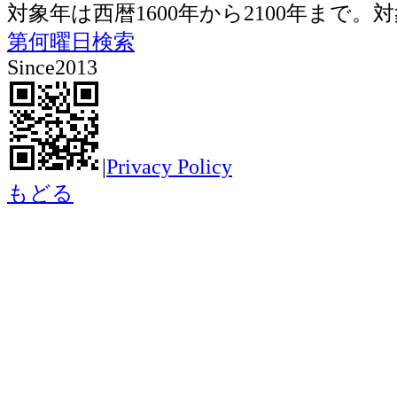
対象年は西暦1600年から2100年ま
第何曜日検索
Since2013
|
Privacy Policy
もどる