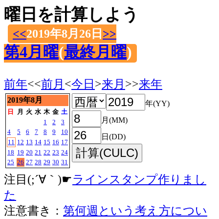
曜日を計算しよう
<<
2019年8月26日
>>
第4月曜
(
最終月曜
)
前年
<<
前月
<
今日
>
来月
>>
来年
2019年8月
年(YY)
日
月
火
水
木
金
土
月(MM)
1
2
3
4
5
6
7
8
9
10
日(DD)
11
12
13
14
15
16
17
18
19
20
21
22
23
24
25
26
27
28
29
30
31
注目(;´∀｀)☛
ラインスタンプ作りまし
た
注意書き：
第何週という考え方につい