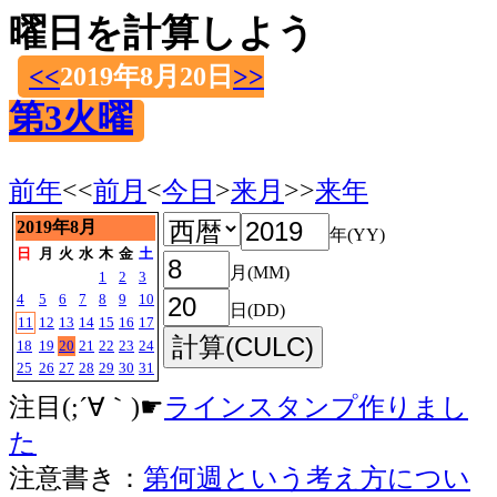
曜日を計算しよう
<<
2019年8月20日
>>
第3火曜
前年
<<
前月
<
今日
>
来月
>>
来年
2019年8月
年(YY)
日
月
火
水
木
金
土
月(MM)
1
2
3
4
5
6
7
8
9
10
日(DD)
11
12
13
14
15
16
17
18
19
20
21
22
23
24
25
26
27
28
29
30
31
注目(;´∀｀)☛
ラインスタンプ作りまし
た
注意書き：
第何週という考え方につい