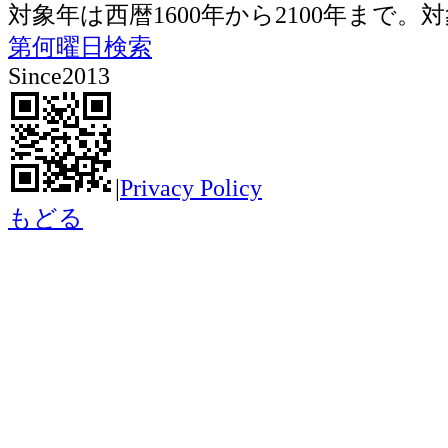
対象年は西暦1600年から2100年ま
第何曜日検索
Since2013
|
Privacy Policy
もどる