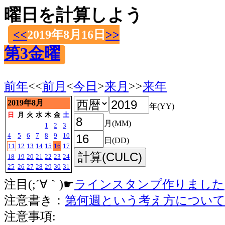
曜日を計算しよう
<<
2019年8月16日
>>
第3金曜
前年
<<
前月
<
今日
>
来月
>>
来年
2019年8月
年(YY)
日
月
火
水
木
金
土
月(MM)
1
2
3
4
5
6
7
8
9
10
日(DD)
11
12
13
14
15
16
17
18
19
20
21
22
23
24
25
26
27
28
29
30
31
注目(;´∀｀)☛
ラインスタンプ作りました
注意書き：
第何週という考え方につい
注意事項: