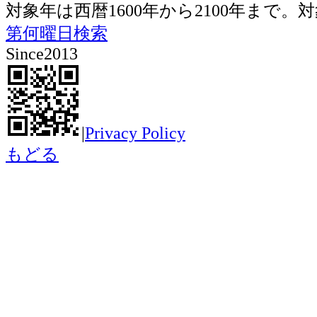
対象年は西暦1600年から2100年ま
第何曜日検索
Since2013
|
Privacy Policy
もどる