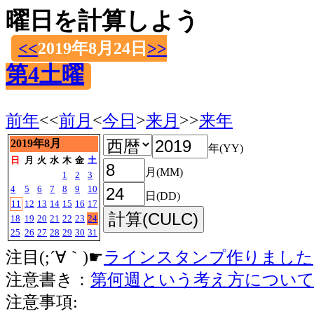
曜日を計算しよう
<<
2019年8月24日
>>
第4土曜
前年
<<
前月
<
今日
>
来月
>>
来年
2019年8月
年(YY)
日
月
火
水
木
金
土
月(MM)
1
2
3
4
5
6
7
8
9
10
日(DD)
11
12
13
14
15
16
17
18
19
20
21
22
23
24
25
26
27
28
29
30
31
注目(;´∀｀)☛
ラインスタンプ作りました
注意書き：
第何週という考え方につい
注意事項: