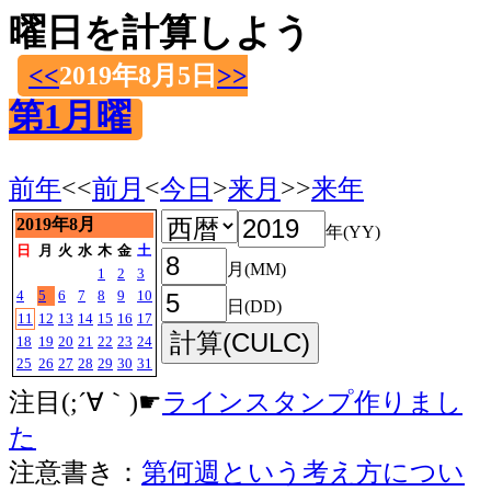
曜日を計算しよう
<<
2019年8月5日
>>
第1月曜
前年
<<
前月
<
今日
>
来月
>>
来年
2019年8月
年(YY)
日
月
火
水
木
金
土
月(MM)
1
2
3
4
5
6
7
8
9
10
日(DD)
11
12
13
14
15
16
17
18
19
20
21
22
23
24
25
26
27
28
29
30
31
注目(;´∀｀)☛
ラインスタンプ作りまし
た
注意書き：
第何週という考え方につい